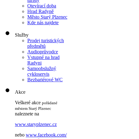
turisty
Otevírací doba
Hrad Radyně
Město Starý Plzenec
Kde nás najdete
Služby
Prodej turistických
předmětů
Audioprůvodce
Vstupné na hrad
Radyni
Samoobslužný
cykloservis
Bezbariérové WC
Akce
Veškeré akce
pořádané
městem Starý Plzenec
naleznete na
www.staryplzenec.cz
nebo
www.facebook.com/