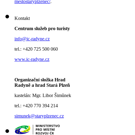
mestostaryplzenec/
.
Kontakt
Centrum služeb pro turisty
info@ic-radyne.cz
tel.: +420 725 500 060
www.ic-radyne.cz
Organizační složka Hrad
Radyně a hrad Stará Plzeň
kastelán: Mgr. Libor Šimůnek
tel.: +420 770 394 214
simunek@staryplzenec.cz