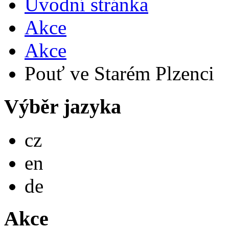
Úvodní stránka
Akce
Akce
Pouť ve Starém Plzenci
Výběr jazyka
Česky
cz
English
en
Deutsch
de
Akce