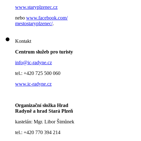
www.staryplzenec.cz
nebo
www.facebook.com/
mestostaryplzenec/
.
Kontakt
Centrum služeb pro turisty
info@ic-radyne.cz
tel.: +420 725 500 060
www.ic-radyne.cz
Organizační složka Hrad
Radyně a hrad Stará Plzeň
kastelán: Mgr. Libor Šimůnek
tel.: +420 770 394 214