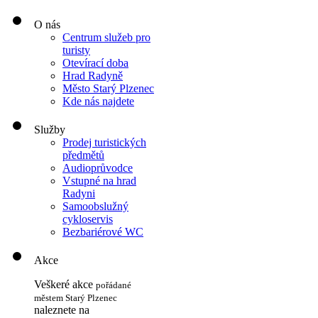
O nás
Centrum služeb pro
turisty
Otevírací doba
Hrad Radyně
Město Starý Plzenec
Kde nás najdete
Služby
Prodej turistických
předmětů
Audioprůvodce
Vstupné na hrad
Radyni
Samoobslužný
cykloservis
Bezbariérové WC
Akce
Veškeré akce
pořádané
městem Starý Plzenec
naleznete na