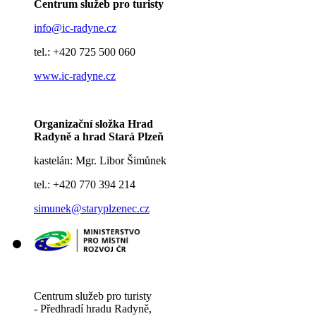
Centrum služeb pro turisty
info@ic-radyne.cz
tel.: +420 725 500 060
www.ic-radyne.cz
Organizační složka Hrad
Radyně a hrad Stará Plzeň
kastelán: Mgr. Libor Šimůnek
tel.: +420 770 394 214
simunek@staryplzenec.cz
Centrum služeb pro turisty
- Předhradí hradu Radyně,