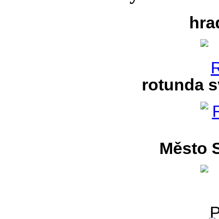
hra
rotunda s
Město S