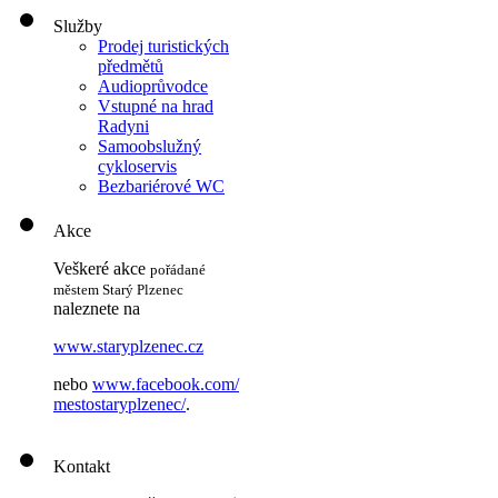
Služby
Prodej turistických
předmětů
Audioprůvodce
Vstupné na hrad
Radyni
Samoobslužný
cykloservis
Bezbariérové WC
Akce
Veškeré akce
pořádané
městem Starý Plzenec
naleznete na
www.staryplzenec.cz
nebo
www.facebook.com/
mestostaryplzenec/
.
Kontakt