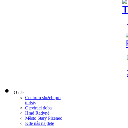
O nás
Centrum služeb pro
turisty
Otevírací doba
Hrad Radyně
Město Starý Plzenec
Kde nás najdete