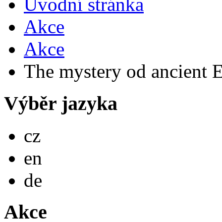
Úvodní stránka
Akce
Akce
The mystery od ancient 
Výběr jazyka
Česky
cz
English
en
Deutsch
de
Akce