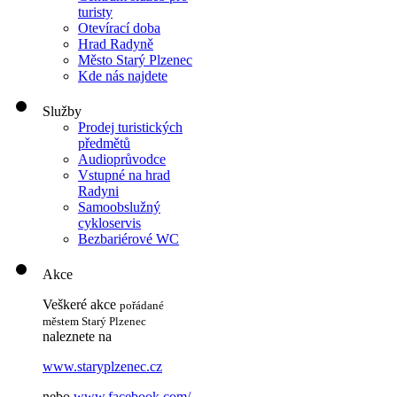
turisty
Otevírací doba
Hrad Radyně
Město Starý Plzenec
Kde nás najdete
Služby
Prodej turistických
předmětů
Audioprůvodce
Vstupné na hrad
Radyni
Samoobslužný
cykloservis
Bezbariérové WC
Akce
Veškeré akce
pořádané
městem Starý Plzenec
naleznete na
www.staryplzenec.cz
nebo
www.facebook.com/