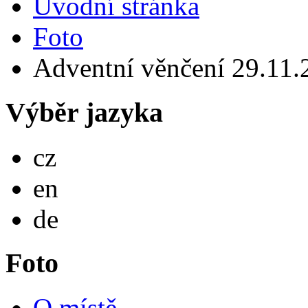
Úvodní stránka
Foto
Adventní věnčení 29.11.
Výběr jazyka
Česky
cz
English
en
Deutsch
de
Foto
O místě