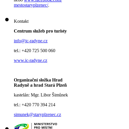
mestostaryplzenec/
.
Kontakt
Centrum služeb pro turisty
info@ic-radyne.cz
tel.: +420 725 500 060
www.ic-radyne.cz
Organizační složka Hrad
Radyně a hrad Stará Plzeň
kastelán: Mgr. Libor Šimůnek
tel.: +420 770 394 214
simunek@staryplzenec.cz