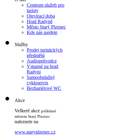
Centrum služeb pro
turisty
Otevírací doba
Hrad Radyně
Město Starý Plzenec
Kde nás najdete
Služby
Prodej turistických
předmětů
Audioprůvodce
Vstupné na hrad
Radyni
Samoobslužný
cykloservis
Bezbariérové WC
Akce
Veškeré akce
pořádané
městem Starý Plzenec
naleznete na
www.staryplzenec.cz