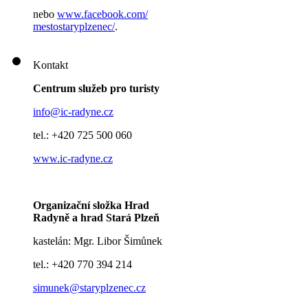
nebo
www.facebook.com/
mestostaryplzenec/
.
Kontakt
Centrum služeb pro turisty
info@ic-radyne.cz
tel.: +420 725 500 060
www.ic-radyne.cz
Organizační složka Hrad
Radyně a hrad Stará Plzeň
kastelán: Mgr. Libor Šimůnek
tel.: +420 770 394 214
simunek@staryplzenec.cz