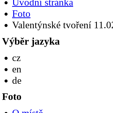
Úvodní stránka
Foto
Valentýnské tvoření 11.
Výběr jazyka
Česky
cz
English
en
Deutsch
de
Foto
O místě