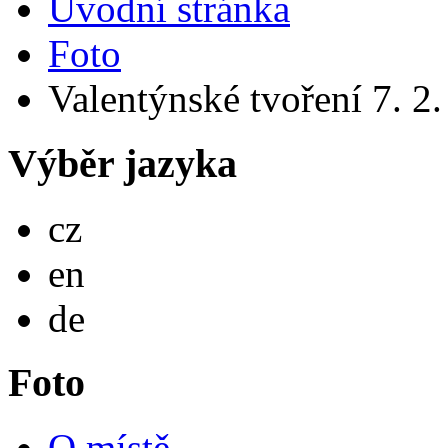
Úvodní stránka
Foto
Valentýnské tvoření 7. 2
Výběr jazyka
Česky
cz
English
en
Deutsch
de
Foto
O místě