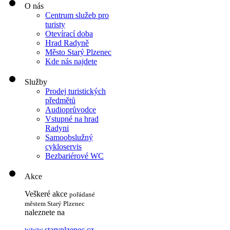
O nás
Centrum služeb pro
turisty
Otevírací doba
Hrad Radyně
Město Starý Plzenec
Kde nás najdete
Služby
Prodej turistických
předmětů
Audioprůvodce
Vstupné na hrad
Radyni
Samoobslužný
cykloservis
Bezbariérové WC
Akce
Veškeré akce
pořádané
městem Starý Plzenec
naleznete na
www.staryplzenec.cz