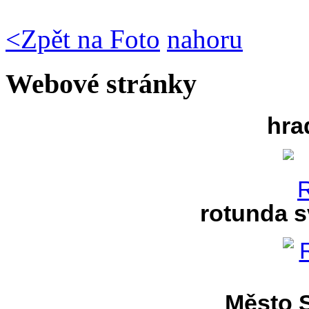
<
Zpět na Foto
nahoru
Webové stránky
hra
rotunda s
Město S