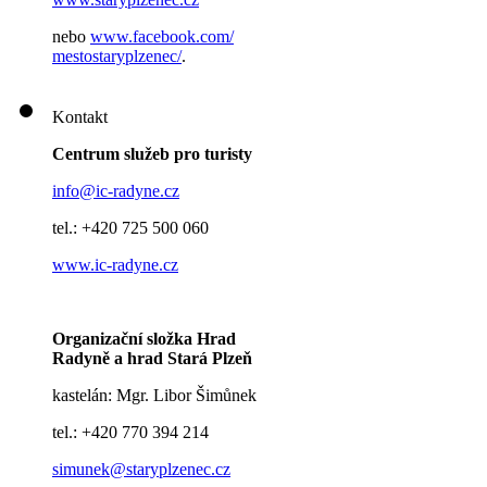
nebo
www.facebook.com/
mestostaryplzenec/
.
Kontakt
Centrum služeb pro turisty
info@ic-radyne.cz
tel.: +420 725 500 060
www.ic-radyne.cz
Organizační složka Hrad
Radyně a hrad Stará Plzeň
kastelán: Mgr. Libor Šimůnek
tel.: +420 770 394 214
simunek@staryplzenec.cz