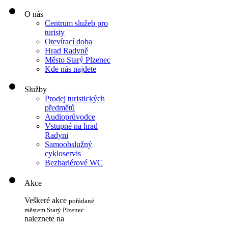
O nás
Centrum služeb pro
turisty
Otevírací doba
Hrad Radyně
Město Starý Plzenec
Kde nás najdete
Služby
Prodej turistických
předmětů
Audioprůvodce
Vstupné na hrad
Radyni
Samoobslužný
cykloservis
Bezbariérové WC
Akce
Veškeré akce
pořádané
městem Starý Plzenec
naleznete na