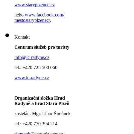
www.staryplzenec.cz
nebo
www.facebook.com/
mestostaryplzenec/
.
Kontakt
Centrum služeb pro turisty
info@ic-radyne.cz
tel.: +420 725 500 060
www.ic-radyne.cz
Organizační složka Hrad
Radyně a hrad Stará Plzeň
kastelán: Mgr. Libor Šimůnek
tel.: +420 770 394 214
simunek@staryplzenec.cz