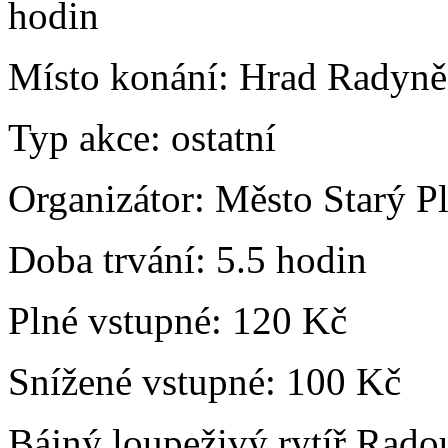
hodin
Místo konání:
Hrad Radyně,
Typ akce:
ostatní
Organizátor:
Město Starý P
Doba trvání:
5.5 hodin
Plné vstupné:
120 Kč
Snížené vstupné:
100 Kč
Bájný loupeživý rytíř Radou