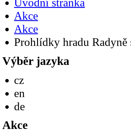
Úvodní stránka
Akce
Akce
Prohlídky hradu Radyně
Výběr jazyka
Česky
cz
English
en
Deutsch
de
Akce