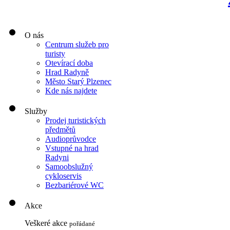
O nás
Centrum služeb pro
turisty
Otevírací doba
Hrad Radyně
Město Starý Plzenec
Kde nás najdete
Služby
Prodej turistických
předmětů
Audioprůvodce
Vstupné na hrad
Radyni
Samoobslužný
cykloservis
Bezbariérové WC
Akce
Veškeré akce
pořádané