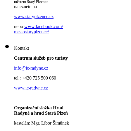
městem Starý Plzenec
naleznete na
www.staryplzenec.cz
nebo
www.facebook.com/
mestostaryplzenec/
.
Kontakt
Centrum služeb pro turisty
info@ic-radyne.cz
tel.: +420 725 500 060
www.ic-radyne.cz
Organizační složka Hrad
Radyně a hrad Stará Plzeň
kastelán: Mgr. Libor Šimůnek