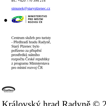
tel.: +420 770 394 214
simunek@staryplzenec.cz
Centrum služeb pro turisty
- Předhradí hradu Radyně,
Starý Plzenec bylo
pořízeno za přispění
prostředků státního
rozpočtu České republiky
z programu Ministerstava
pro místní rozvoj ČR
Královský hrad Radyně © 