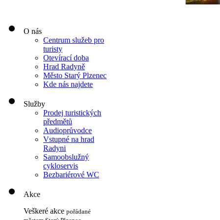
O nás
Centrum služeb pro
turisty
Otevírací doba
Hrad Radyně
Město Starý Plzenec
Kde nás najdete
Služby
Prodej turistických
předmětů
Audioprůvodce
Vstupné na hrad
Radyni
Samoobslužný
cykloservis
Bezbariérové WC
Akce
Veškeré akce
pořádané