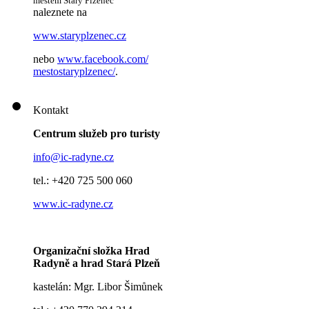
městem Starý Plzenec
naleznete na
www.staryplzenec.cz
nebo
www.facebook.com/
mestostaryplzenec/
.
Kontakt
Centrum služeb pro turisty
info@ic-radyne.cz
tel.: +420 725 500 060
www.ic-radyne.cz
Organizační složka Hrad
Radyně a hrad Stará Plzeň
kastelán: Mgr. Libor Šimůnek