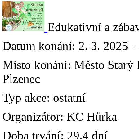
Edukativní a zába
Datum konání:
2. 3. 2025 -
Místo konání:
Město Starý 
Plzenec
Typ akce:
ostatní
Organizátor:
KC Hůrka
Doba trvání:
29.4 dní