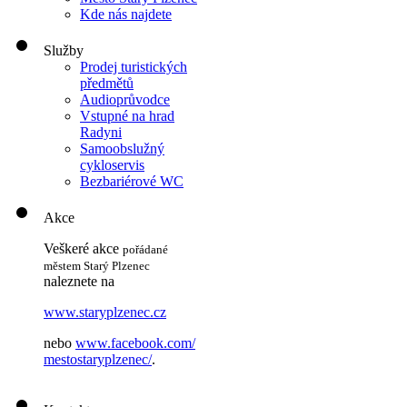
Kde nás najdete
Služby
Prodej turistických
předmětů
Audioprůvodce
Vstupné na hrad
Radyni
Samoobslužný
cykloservis
Bezbariérové WC
Akce
Veškeré akce
pořádané
městem Starý Plzenec
naleznete na
www.staryplzenec.cz
nebo
www.facebook.com/
mestostaryplzenec/
.