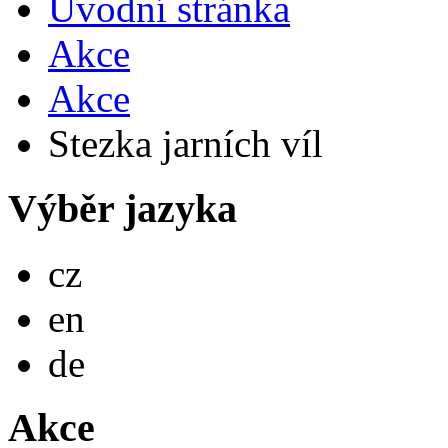
Úvodní stránka
Akce
Akce
Stezka jarních víl
Výběr jazyka
Česky
cz
English
en
Deutsch
de
Akce