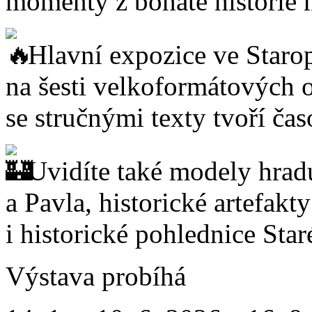
momenty z bohaté historie 
Hlavní expozice ve Starop
na šesti velkoformátových o
se stručnými texty tvoří čas
Uvidíte také modely hrad
a Pavla, historické artefakt
i historické pohlednice Sta
Výstava probíhá