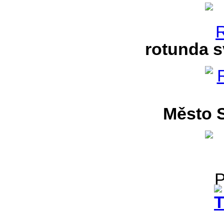
rotunda s
Město S