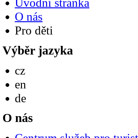
Úvodní stránka
O nás
Pro děti
Výběr jazyka
Česky
cz
English
en
Deutsch
de
O nás
Centrum služeb pro turis