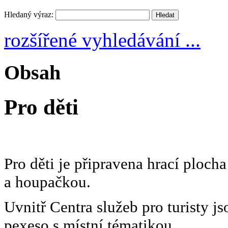
Hledaný výraz:
rozšířené vyhledávání ...
Obsah
Pro děti
Pro děti je připravena hrací ploch
a houpačkou.
Uvnitř Centra služeb pro turisty j
pexeso s místní tématikou.