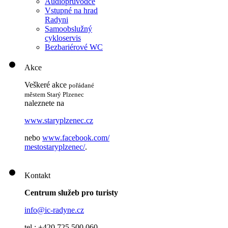
Audioprůvodce
Vstupné na hrad
Radyni
Samoobslužný
cykloservis
Bezbariérové WC
Akce
Veškeré akce
pořádané
městem Starý Plzenec
naleznete na
www.staryplzenec.cz
nebo
www.facebook.com/
mestostaryplzenec/
.
Kontakt
Centrum služeb pro turisty
info@ic-radyne.cz
tel.: +420 725 500 060