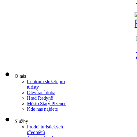
O nás
Centrum služeb pro
turisty
Otevírací doba
Hrad Radyně
Město Starý Plzenec
Kde nás najdete
Služby
Prodej turistických
předmětů